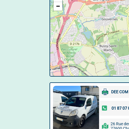
−
DEE COM
26 Rue des
77600 Cha