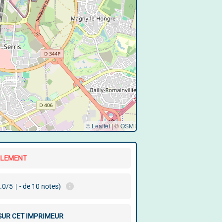
© Leaflet
|
©
OSM
LLEMENT
.0/5
|
- de 10 notes)
 SUR CET IMPRIMEUR