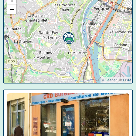
−
© Leaflet
|
©
OSM